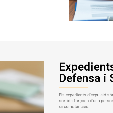
Expedients
Defensa i 
Els expedients d’expulsió s
sortida forçosa d’una person
circumstàncies.