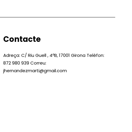
Contacte
Adreça: C/ Riu Guell , 4ºB, 17001 Girona Telèfon:
872 980 939 Correu:
jhernandezmarti@gmail.com