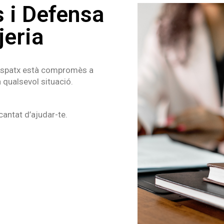
s i Defensa
jeria
 despatx està compromès a
 qualsevol situació.
antat d’ajudar-te.