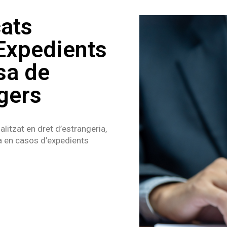
cats
 Expedients
sa de
ngers
itzat en dret d’estrangeria,
a en casos d’expedients