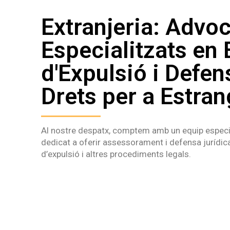
Extranjeria: Advo
Especialitzats en
d'Expulsió i Defen
Drets per a Estra
Al nostre despatx, comptem amb un equip especial
dedicat a oferir assessorament i defensa jurídic
d’expulsió i altres procediments legals.