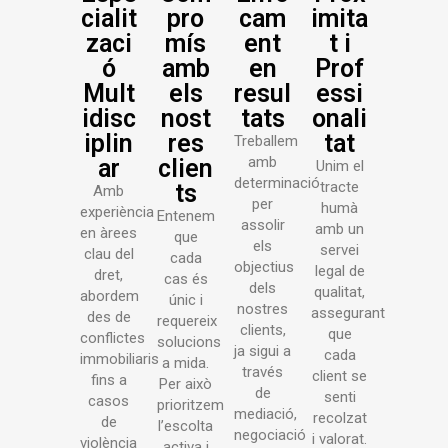
cialit
pro
cam
imita
zaci
mís
ent
t i
ó
amb
en
Prof
Mult
els
resul
essi
idisc
nost
tats
onali
iplin
res
tat
Treballem
amb
ar
clien
Unim el
determinació
tracte
ts
Amb
per
humà
experiència
Entenem
assolir
amb un
en àrees
que
els
servei
clau del
cada
objectius
legal de
dret,
cas és
dels
qualitat,
abordem
únic i
nostres
assegurant
des de
requereix
clients,
que
conflictes
solucions
ja sigui a
cada
immobiliaris
a mida.
través
client se
fins a
Per això
de
senti
casos
prioritzem
mediació,
recolzat
de
l’escolta
negociació
i valorat.
violència
activa i