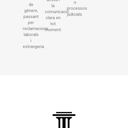
o
de
la
processos
gènere,
comunicació
judicials.
passant
clara en
per
tot
reclamacions
moment.
laborals
i
estrangeria.