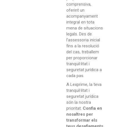
comprensiva,
oferint un
acompanyament
integral en tota
mena de situacions
legals. Des de
l’assessoria inicial
fins a la resolució
del cas, treballem
per proporcionar
tranquil·litat i
seguretat jurídica a
cada pas.
A Lexprime, la teva
tranquil·litat i
seguretat jurídica
són la nostra
prioritat.
Confia en
nosaltres per
transformar els
teus desafiaments