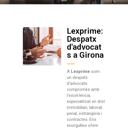
Lexprime:
Despatx
d'advocat
s a Girona
A
Lexprime
som
un despatx
d’advocats
compromès amb
l’excel·lència,
especialitzat en dret
immobiliari, laboral,
penal, estrangeria i
contractes. Ens
enorgulleix oferir